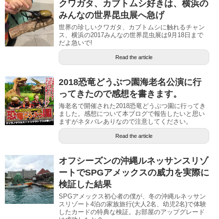
クワガタ、カブトムシ好きは、横浜の
みんなの世界昆虫展へ急げ
世界の珍しいクワガタ、カブトムシに触れるチャン
ス、横浜の2017みんなの世界昆虫展は9月18日まで
だよ急いで!
Read the article
2018恐竜どうぶつ園海老名公演に行
ってきたので感想を書きます。
海老名で開催された2018恐竜どうぶつ園に行ってき
ました。感想について本ブログで報告したいと思い
ますがネタバレありなので注意してください。
Read the article
オフシーズンの沖縄ルネッサンスリゾ
ートでSPGアメックスの威力を実際に
検証した結果
SPGアメックス初心者の僕が、冬の沖縄ルネッサン
スリゾート4泊の家族旅行(大人2名、幼児2名)で体験
したカードの特典な検証。お部屋のアップグレード