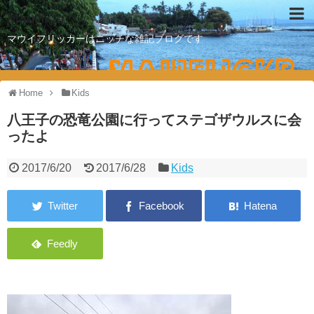
Mauiflickr
マウイフリッカーはニッチな雑記ブログです
Home
Kids
八王子の恐竜公園に行ってステゴザウルスに会
ったよ
2017/6/20
2017/6/28
Kids