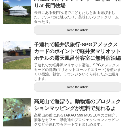
りat 長門牧場
長野にある長門牧場でこどもたちと沢山遊びまし
た。アルパカに触ったり、美味しいソフトクリーム
食べたり。
Read the article
子連れで軽井沢旅行-SPGアメックス
カードのポイントで軽井沢マリオット
ホテルの露天風呂付客室に無料宿泊編
子連れでの軽井沢マリオット宿泊。SPGアメックス
カードの特典(マリオットゴールドエリート)を使いま
くり宿泊、朝食、ラウンジをいくら得したかご紹介
します。
Read the article
高尾山で遊ぼう。動物達のプロジェク
ションマッピングが無料で見れるよ
高尾山の麓にあるTAKAO 599 MUSEUMのご紹介。
素敵なカフェ、動物達のプロジェクションマッピン
グなど子連れでもデートでも楽しめます。