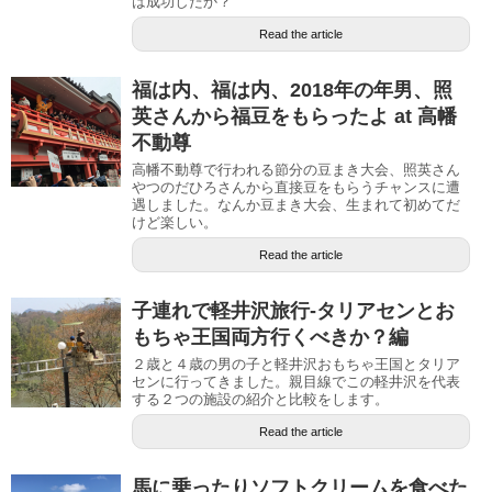
は成功したか？
Read the article
福は内、福は内、2018年の年男、照
英さんから福豆をもらったよ at 高幡
不動尊
高幡不動尊で行われる節分の豆まき大会、照英さん
やつのだひろさんから直接豆をもらうチャンスに遭
遇しました。なんか豆まき大会、生まれて初めてだ
けど楽しい。
Read the article
子連れで軽井沢旅行-タリアセンとお
もちゃ王国両方行くべきか？編
２歳と４歳の男の子と軽井沢おもちゃ王国とタリア
センに行ってきました。親目線でこの軽井沢を代表
する２つの施設の紹介と比較をします。
Read the article
馬に乗ったりソフトクリームを食べた