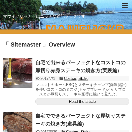
Mauiflickr
マウイフリッカーはニッチな雑記ブログです
「 Sitemaster 」Overview
自宅で出来るパーフェクトなコストコの
厚切り赤身ステーキの焼き方(実践編)
2017/7/1
Costco
,
Stake
レコルトのホームBBQとステーキチャンプ(肉温度計)
を使いコストコのミスジ(トップブレード)とかリブロ
ースとか厚切りステーキを完璧に焼いて見たよ。
Read the article
自宅でできるパーフェクトな厚切りステ
ーキの焼き方(道具編)
2017/6/29
Costco
,
Stake