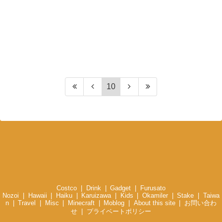
10
Costco
Drink
Gadget
Furusato
Nozoi
Hawaii
Haiku
Karuizawa
Kids
Okamiler
Stake
Taiwa
n
Travel
Misc
Minecraft
Moblog
About this site
お問い合わ
せ
プライベートポリシー