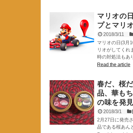
マリオの日
プとマリ
2018/3/11
マリオの日(3月
リオがしてくれ
時の対処法もあ
Read the article
春だ、桜
品、華もち
の味を発
2018/3/1
2月27日に発
品である桜あん