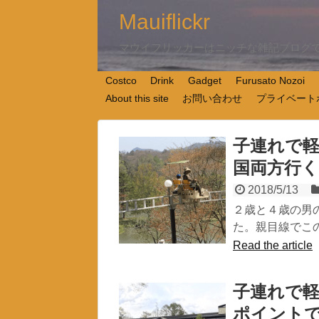
Mauiflickr
マウイフリッカーはニッチな雑記ブログ
Costco
Drink
Gadget
Furusato Nozoi
About this site
お問い合わせ
プライベート
子連れで軽
国両方行
2018/5/13
２歳と４歳の男
た。親目線でこ
Read the article
子連れで軽
ポイント