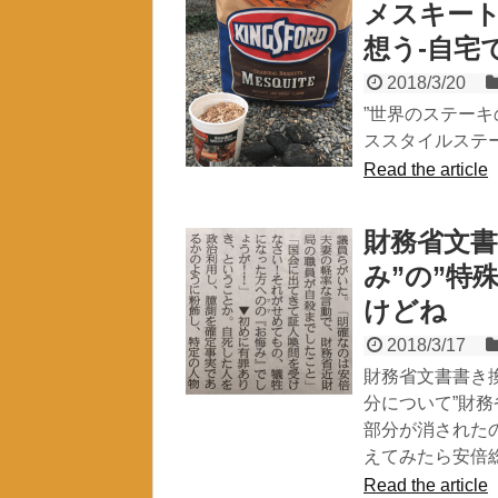
メスキー
想う-自宅
2018/3/20
”世界のステーキ
ススタイルステ
Read the article
財務省文書
み”の”特
けどね
2018/3/17
財務省文書書き
分について”財
部分が消された
えてみたら安倍
Read the article