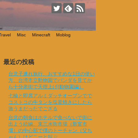
Travel
Misc
Minecraft
Moblog
最近の投稿
台北子連れ旅行、おすすめな1日の使い
方。台湾市立動物園でパンダを見てか
ら十分老街で天燈上げ(動物園編）
七輪と即席アルミダッチオーブンでで
コストコの牛タンを塩釜焼きにしたら
激うまだったでござる
台北の朝食はホテルで食べないで街に
出よう続編、東三水街市場（新富市
場）の中心部で僕のトーチャン（父ち
ゃん）はどこーと叫ぶ