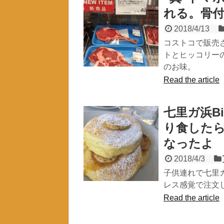
れる。骨
2018/4/13
コストコで販売
トとヒッコリー
のお味。
Read the article
七里ガ浜B
り食した
なったよ
2018/4/3
子供連れで七里
レス感覚で注文
Read the article