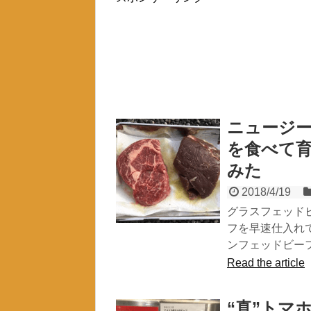
ニュージー
を食べて育
みた
2018/4/19
グラスフェッド
フを早速仕入れ
ンフェッドビー
Read the article
“真”トマ