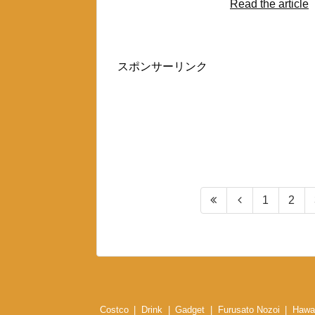
Read the article
スポンサーリンク
1
2
Costco
Drink
Gadget
Furusato Nozoi
Hawai