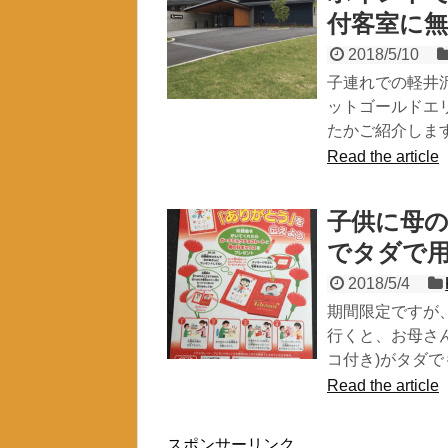
付客室に無
2018/5/10
子連れでの軽井
ットゴールドエ
たかご紹介しま
Read the article
子供に母
でタダで用
2018/5/4
期間限定ですが
行くと、お母さ
コ付き)がタダ
Read the article
スポンサーリンク