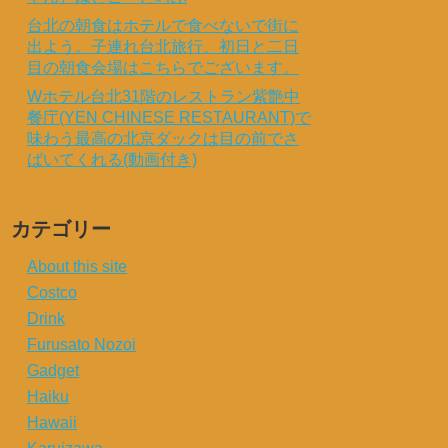
台北の朝食はホテルで食べないで街に
出よう。子連れ台北旅行、初日と二日
目の朝食会場はこちらでございます。
Wホテル台北31階のレストラン紫艶中
餐庁(YEN CHINESE RESTAURANT)で
味わう最高の北京ダックは目の前でさ
ばいてくれる(動画付き)
カテゴリー
About this site
Costco
Drink
Furusato Nozoi
Gadget
Haiku
Hawaii