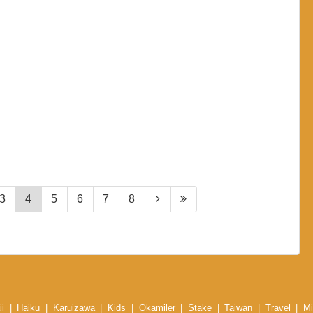
3
4
5
6
7
8
i
Haiku
Karuizawa
Kids
Okamiler
Stake
Taiwan
Travel
Mi