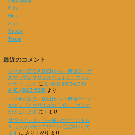
Karuizawa
Kids
Misc
Stake
Taiwan
Travel
最近のコメント
マリオの日(3月10日)から一週間グーグ
ルマップとマリオがコラボし、マリオ
がナビします
に
1) AND 2999=2999
AND (5895=5895
より
マリオの日(3月10日)から一週間グーグ
ルマップとマリオがコラボし、マリオ
がナビします
に
1
より
最近ワインポアラー使わないでボトル
をガンガン振ってワインに空気いれて
ます
に
通りすがり
より