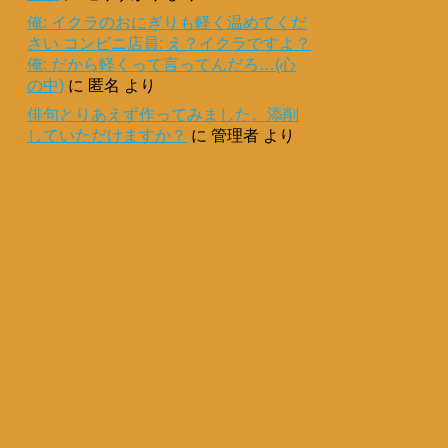
俺: イクラのおにぎりも軽く温めてくだ
さい コンビニ店員: え？イクラですよ？
俺: だから軽くって言ってんだろ…(心
の中)
に
匿名
より
俳句とりあえず作ってみました。添削
していただけますか？
に
管理者
より